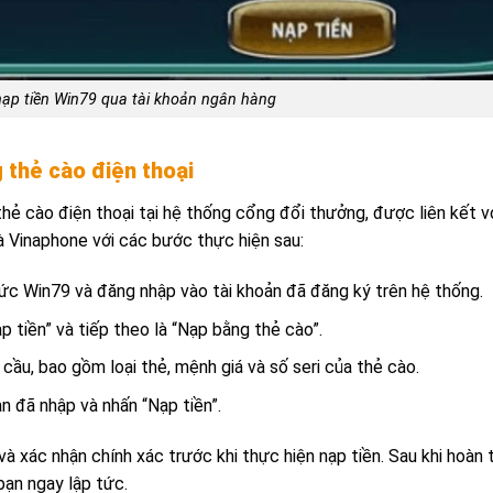
ạp tiền Win79 qua tài khoản ngân hàng
 thẻ cào điện thoại
hẻ cào điện thoại tại hệ thống cổng đổi thưởng, được liên kết v
à Vinaphone với các bước thực hiện sau:
hức Win79 và đăng nhập vào tài khoản đã đăng ký trên hệ thống.
p tiền” và tiếp theo là “Nạp bằng thẻ cào”.
cầu, bao gồm loại thẻ, mệnh giá và số seri của thẻ cào.
ạn đã nhập và nhấn “Nạp tiền”.
 xác nhận chính xác trước khi thực hiện nạp tiền. Sau khi hoàn t
bạn ngay lập tức.