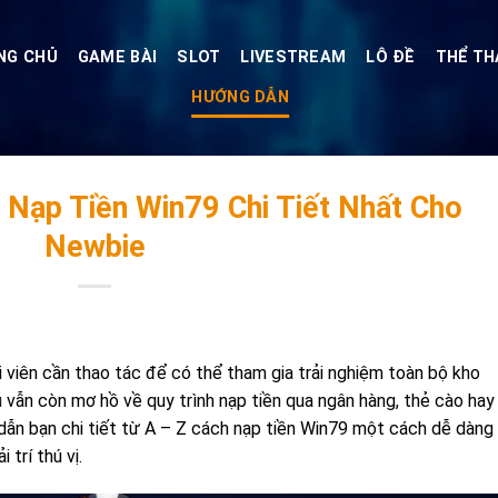
NG CHỦ
GAME BÀI
SLOT
LIVESTREAM
LÔ ĐỀ
THỂ T
HƯỚNG DẪN
 Nạp Tiền Win79 Chi Tiết Nhất Cho
Newbie
i viên cần thao tác để có thể tham gia trải nghiệm toàn bộ kho
ủ vẫn còn mơ hồ về quy trình nạp tiền qua ngân hàng, thẻ cào hay 
g dẫn bạn chi tiết từ A – Z cách nạp tiền Win79 một cách dễ dàng
 trí thú vị.