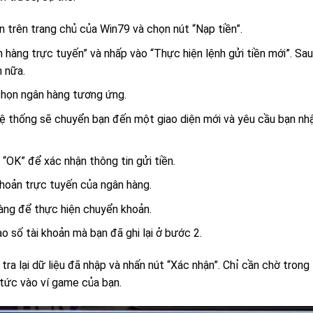
 trên trang chủ của Win79 và chọn nút “Nạp tiền”.
 hàng trực tuyến” và nhấp vào “Thực hiện lệnh gửi tiền mới”. Sau
 nữa.
chọn ngân hàng tương ứng.
Hệ thống sẽ chuyển bạn đến một giao diện mới và yêu cầu bạn nh
“OK” để xác nhận thông tin gửi tiền.
hoản trực tuyến của ngân hàng.
àng để thực hiện chuyển khoản.
 số tài khoản mà bạn đã ghi lại ở bước 2.
tra lại dữ liệu đã nhập và nhấn nút “Xác nhận”. Chỉ cần chờ trong
 tức vào ví game của bạn.