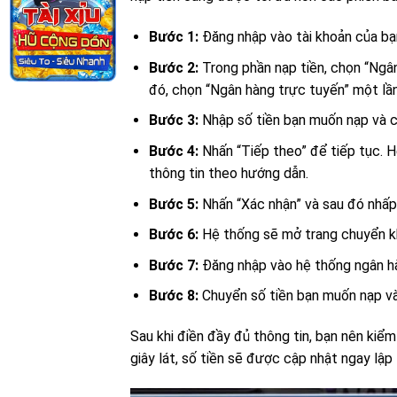
Bước 1:
Đăng nhập vào tài khoản của bạn
Bước 2:
Trong phần nạp tiền, chọn “Ngân
đó, chọn “Ngân hàng trực tuyến” một lần
Bước 3:
Nhập số tiền bạn muốn nạp và 
Bước 4:
Nhấn “Tiếp theo” để tiếp tục. 
thông tin theo hướng dẫn.
Bước 5:
Nhấn “Xác nhận” và sau đó nhấp 
Bước 6:
Hệ thống sẽ mở trang chuyển k
Bước 7:
Đăng nhập vào hệ thống ngân h
Bước 8:
Chuyển số tiền bạn muốn nạp vào
Sau khi điền đầy đủ thông tin, bạn nên kiểm 
giây lát, số tiền sẽ được cập nhật ngay lập