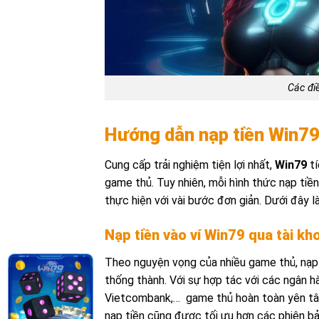
Các điề
Hướng dẫn nạp tiền Win79
Cung cấp trải nghiệm tiện lợi nhất,
Win79
tí
game thủ. Tuy nhiên, mỗi hình thức nạp tiề
thực hiện với vài bước đơn giản. Dưới đây 
Nạp tiền vào ví Win79 qua tài kh
Theo nguyện vọng của nhiều game thủ, nạp 
thống thành. Với sự hợp tác với các ngân 
Vietcombank,… game thủ hoàn toàn yên tâm
nạp tiền cũng được tối ưu hơn các phiên bả