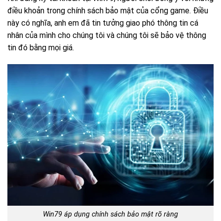
điều khoản trong chính sách bảo mật của cổng game. Điều
này có nghĩa, anh em đã tin tưởng giao phó thông tin cá
nhân của mình cho chúng tôi và chúng tôi sẽ bảo vệ thông
tin đó bằng mọi giá.
Win79 áp dụng chính sách bảo mật rõ ràng