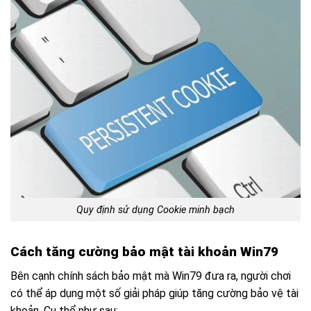
Quy định sử dụng Cookie minh bạch
Cách tăng cường bảo mật tài khoản Win79
Bên cạnh chính sách bảo mật mà Win79 đưa ra, người chơi
có thể áp dụng một số giải pháp giúp tăng cường bảo vệ tài
khoản. Cụ thể như sau: