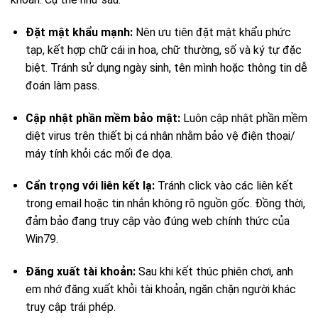
Đặt mật khẩu mạnh:
Nên ưu tiên đặt mật khẩu phức
tạp, kết hợp chữ cái in hoa, chữ thường, số và ký tự đặc
biệt. Tránh sử dụng ngày sinh, tên mình hoặc thông tin dễ
đoán làm pass.
Cập nhật phần mềm bảo mật:
Luôn cập nhật phần mềm
diệt virus trên thiết bị cá nhân nhằm bảo vệ điện thoại/
máy tính khỏi các mối đe dọa.
Cẩn trọng với liên kết lạ:
Tránh click vào các liên kết
trong email hoặc tin nhắn không rõ nguồn gốc. Đồng thời,
đảm bảo đang truy cập vào đúng web chính thức của
Win79.
Đăng xuất tài khoản:
Sau khi kết thúc phiên chơi, anh
em nhớ đăng xuất khỏi tài khoản, ngăn chặn người khác
truy cập trái phép.