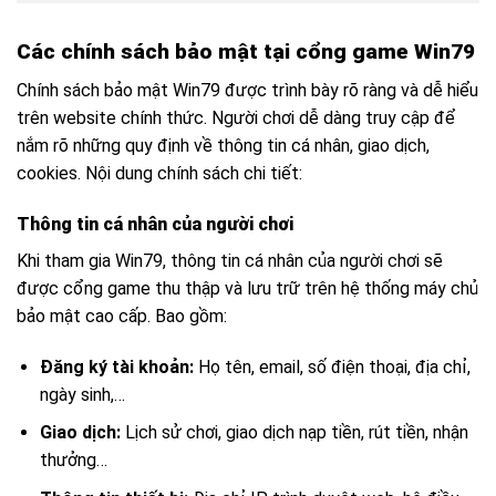
Các chính sách bảo mật tại cổng game Win79
Chính sách bảo mật Win79 được trình bày rõ ràng và dễ hiểu
trên website chính thức. Người chơi dễ dàng truy cập để
nắm rõ những quy định về thông tin cá nhân, giao dịch,
cookies. Nội dung chính sách chi tiết:
Thông tin cá nhân của người chơi
Khi tham gia Win79, thông tin cá nhân của người chơi sẽ
được cổng game thu thập và lưu trữ trên hệ thống máy chủ
bảo mật cao cấp. Bao gồm:
Đăng ký tài khoản:
Họ tên, email, số điện thoại, địa chỉ,
ngày sinh,…
Giao dịch:
Lịch sử chơi, giao dịch nạp tiền, rút tiền, nhận
thưởng…