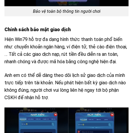
Bảo vệ toàn bộ thông tin người chơi
Chính sách bảo mật giao dịch
Hiện Win79 hỗ trợ đa dạng hình thức thanh toán phổ biến
như: chuyển khoản ngân hàng, ví điện tử, thẻ cào điện thoại,
… Tất cả các giao dịch nạp, rút tiền đều diễn ra an toàn,
nhanh chóng và được mã hóa bằng công nghệ hiện đại.
Anh em có thể dễ dàng theo dõi lịch sử giao dịch của mình
trực tiếp trên tài khoản. Nếu phát hiện bất kỳ giao dịch nào
không đúng, người chơi vui lòng liên hệ ngay tới bộ phận
CSKH để nhận hỗ trợ.