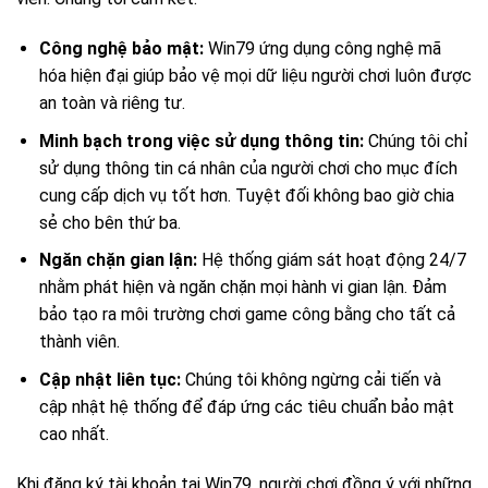
Công nghệ bảo mật:
Win79 ứng dụng công nghệ mã
hóa hiện đại giúp bảo vệ mọi dữ liệu người chơi luôn được
an toàn và riêng tư.
Minh bạch trong việc sử dụng thông tin:
Chúng tôi chỉ
sử dụng thông tin cá nhân của người chơi cho mục đích
cung cấp dịch vụ tốt hơn. Tuyệt đối không bao giờ chia
sẻ cho bên thứ ba.
Ngăn chặn gian lận:
Hệ thống giám sát hoạt động 24/7
nhằm phát hiện và ngăn chặn mọi hành vi gian lận. Đảm
bảo tạo ra môi trường chơi game công bằng cho tất cả
thành viên.
Cập nhật liên tục:
Chúng tôi không ngừng cải tiến và
cập nhật hệ thống để đáp ứng các tiêu chuẩn bảo mật
cao nhất.
Khi đăng ký tài khoản tại Win79, người chơi đồng ý với những