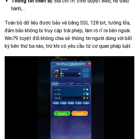
Thông tin thiết bị:
Địa chỉ IP, trình duyệt web, hệ điều
hành,…
Toàn bộ dữ liệu được bảo vệ bằng SSL 128 bit, tường lửa,
đảm bảo không bị truy cập trái phép, làm rò rỉ ra bên ngoài.
Win79 tuyệt đối không chia sẻ thông tin người dùng với bất
kỳ bên thứ ba nào, trừ khi có yêu cầu từ cơ quan pháp luật.