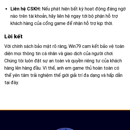
Liên hệ CSKH:
Nếu phát hiện bất kỳ hoạt động đáng ngờ
nào trên tài khoản, hãy liên hệ ngay tới bộ phận hỗ trợ
khách hàng của cổng game để nhận hỗ trợ kịp thời.
Lời kết
Với chính sách bảo mật rõ ràng, Win79 cam kết bảo vệ toàn
diện mọi thông tin cá nhân và giao dịch của người chơi.
Chúng tôi luôn đặt sự an toàn và quyền riêng tư của khách
hàng lên hàng đầu. Vì thế, anh em game thủ hoàn toàn có
thể yên tâm trải nghiệm thế giới giải trí đa dạng và hấp dẫn
tại đây.